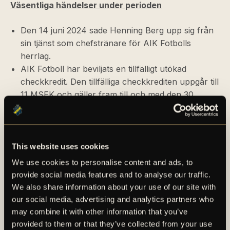
Väsentliga händelser under perioden
Den 14 juni 2024 sade Henning Berg upp sig från
sin tjänst som chefstränare för AIK Fotbolls
herrlag.
AIK Fotboll har beviljats en tillfälligt utökad
checkkredit. Den tillfälliga checkkrediten uppgår till
11 MSEK och gäller fram till och med den 30
september 2024.
Väsentliga händelser efter perioden
This website uses cookies
Mikkjal Thomassen tillträdde den 16 juli 2024 som
We use cookies to personalise content and ads, to
ny chefstränare för AIK Fotbolls herrlag.
provide social media features and to analyse our traffic.
AIK Fotbolls herrlag ligger efter 20 omgångar på
We also share information about your use of our site with
sjunde plats i Allsvenskan med 32 poäng. Damlaget
our social media, advertising and analytics partners who
ligger vid tidpunkten för publicering av denna
may combine it with other information that you’ve
rapport på kvalplats i OBOS Damallsvenskan.
provided to them or that they’ve collected from your use