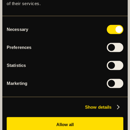
Herrlagets publiksnitt uppgår till 26 568 (25 708)
of their services.
åskådare efter 20 spelade matcher i Allsvenskan
och har därmed högst publiksnitt av samtliga
Consent
allsvenska lag.
Necessary
Selection
AIK Fotboll har initierat ett
kostnadsreduceringsprogram i syfte att minska
driftsunderskottet under kommande kvartal.
Preferences
För fullständig rapport, se bifogad PDF-fil.
Statistics
Marketing
Show details
AIK – SEDAN 1891
Allow all