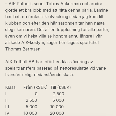
– AIK Fotbolls scout Tobias Ackerman och andra
gjorde ett bra jobb med att hitta denna pärla. Lamine
har haft en fantastisk utveckling sedan jag kom till
klubben och efter den här säsongen tar han nästa
steg i karriären. Det är en topplösning för alla parter,
även om vi helst ville se honom ännu längre i vår
älskade AIK-kostym, säger herrlagets sportchef
Thomas Berntsen.
AIK Fotboll AB har infört en klassificering av
spelartransfers baserad på nettoresultatet vid varje
transfer enligt nedanstående skala:
Klass Från (kSEK) Till (kSEK)
I 0 2 500
II 2 500 5 000
III 5 000 10 000
IV 10 000 20 000