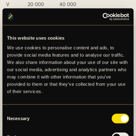
V 20 000 40 000
VI 40 000 70 000
Transfern av Lamine Fanne till Luton Town FC
hamnar i klass V, med möjlighet att förändras till klass
This website uses cookies
VI vid utfall av villkorsbaserade transfersummor.
We use cookies to personalise content and ads, to
Beloppen i skalan avser resultateffekt netto av en
provide social media features and to analyse our traffic.
spelarförsäljning i enlighet med Uefas definition av
We also share information about your use of our site with
resultatmåttet ”Player Trading”, d v s spelförsäljning
our social media, advertising and analytics partners who
med avdrag för agentarvoden och andra
may combine it with other information that you’ve
försäljningskostnader samt avskrivning på spelare.
provided to them or that they’ve collected from your use
of their services.
För en längre faktapresentation av Lamine Fanne, se
det bifogade materialet i detta pressmeddelande.
Consent
Necessary
Selection