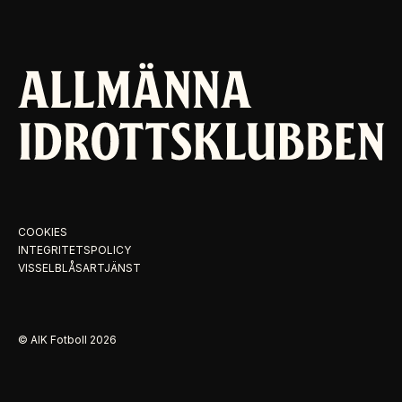
COOKIES
INTEGRITETSPOLICY
VISSELBLÅSARTJÄNST
© AIK Fotboll
2026