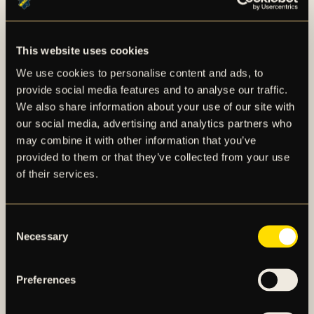
Transfern av Omar Faraj till Zamalek SC hamnar i
klass II. Beloppen i skalan avser resultateffekt netto
av en spelarförsäljning i enlighet med Uefas definition
This website uses cookies
av resultatmåttet ”Player Trading”, d v s
We use cookies to personalise content and ads, to
spelförsäljning med avdrag för agentarvoden och
provide social media features and to analyse our traffic.
andra försäljningskostnader samt avskrivning på
We also share information about your use of our site with
spelare.
our social media, advertising and analytics partners who
may combine it with other information that you’ve
För en längre faktapresentation av Omar Faraj, se
provided to them or that they’ve collected from your use
det bifogade materialet i detta pressmeddelande.
of their services.
Consent
Necessary
Selection
Preferences