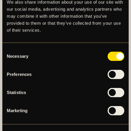
We also share information about your use of our site with
och slå Nationalarenans publikrekord, du försöker
our social media, advertising and analytics partners who
prata med Per Karlsson bara 10 meter framför dig
may combine it with other information that you’ve
under hela 90 minuter men du kan inte nå honom
provided to them or that they’ve collected from your use
eftersom fansen jublar som galningar, och hela
of their services.
stadion är Norra Stå, ljudet är så öronbedövande att
du inte kan höra dig själv och adrenalinet bryter
igenom taket på arenan.
Consent
Necessary
Selection
Slutligen, tack för allt.
Kärlek till er alla från er ”Buda the wall”.
Preferences
För alltid en av er.
Vi ses på läktaren, säger Budimir Janošević.
Statistics
För en längre faktapresentation av Budimir
Janošević, se det bifogade materialet i detta
Marketing
pressmeddelande.