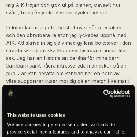
mig AIK-tröjan och gick ut på planen, oavsett hur
svårt, framgångsrikt eller misslyckat det var.
I slutändan är jag otroligt stolt över vår prestation
och den obrytbara relation jag lyckades uppnå med
AIK. Att skriva in sig själv med gyllene bokstäver i den
största skandinaviska klubbens historia är ingen liten
sak. Jag har en historia att berätta för mina barn,
barnbarn samt några intresserade människor på en
pub. Jag kan berätta om känslan när en hord av
våra supportrar rusar mot dig på en match i Kalmar i
november 2018, och när du inte kan komma till fram
till tunneln och de bär dig på sina armar för att ta dig
dig. Eller hur det är att spela Stockholmsderby inför
fullsatta arenor och ha ett fantastiskt derbyfacit när
This website uses cookies
man spelar mot stadens största rivaler. Känslan av att
We use cookies to personalise content and ads, to
vara boss i stan den veckan går inte att beskriva med
provide social media features and to analyse our traffic.
ord. Eller att spela matchen AIK – Gif Sundsvall 2018