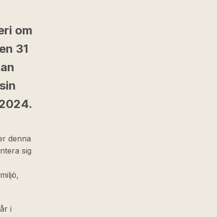
eri om
den 31
dan
sin
 2024.
der denna
ntera sig
miljö,
år i