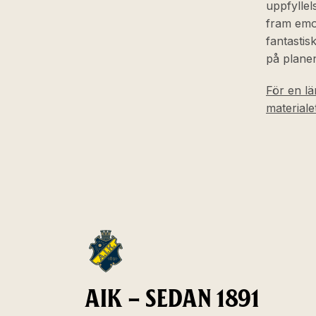
uppfyllel
fram emot
fantastisk
på planen
För en lä
materiale
AIK – SEDAN 1891