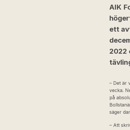
AIK F
högerf
ett av
decemb
2022 o
tävli
– Det är 
vecka. Ne
på absol
Bollstanä
säger dam
– Att skr