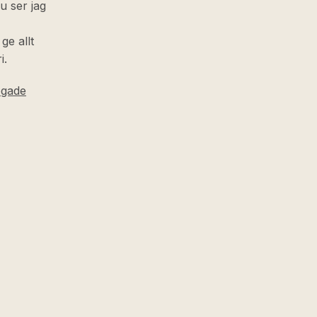
nu ser jag
ge allt
i.
ogade