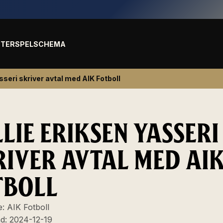
TER
SPELSCHEMA
sseri skriver avtal med AIK Fotboll
LIE ERIKSEN YASSERI
RIVER AVTAL MED AI
TBOLL
e:
AIK Fotboll
ad:
2024-12-19