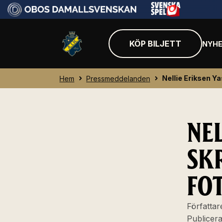
KÖP BILJETT
NYHE
Nellie Eriksen Ya
Hem
Pressmeddelanden
NEL
SK
FO
Författar
Publicer