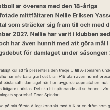
otboll är överens med den 18-åriga
otade mittfältaren Nellie Eriksen Yass
tal som sträcker sig fram till och med 
er 2027. Nellie har varit i klubben se
ch har även hunnit med att göra mål i 
ngsdebut för damlaget under säsongen
väldigt kul att få presentera den tredje U till A-spelaren un
llie har inte bara gjort det bra i F19 utan även hunnit prese
ut bästa sätt i damlaget när hon avgjorde cupmatchen mot
s tidigare i höstas. Det ska bli spännande att se henne i vår 
lagets sportchef Zinar Spindari.
iva på mitt första A-lagskontrakt med AIK är en dröm som g