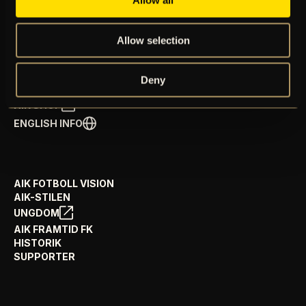
Allow all
ÅRSKORT
NYHETER
SPELSCHEMA
Allow selection
GÅ PÅ MATCH
PRENUMERERA PÅ NYHETSBREV
Deny
AIK+
AIK SHOP
ENGLISH INFO
AIK FOTBOLL VISION
AIK-STILEN
UNGDOM
AIK FRAMTID FK
HISTORIK
SUPPORTER