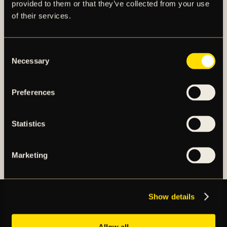
provided to them or that they’ve collected from your use
AIK – SEDAN 1891
of their services.
AIK Fotboll AB bedriver AIK Fotbollsförenings
elitfotbollsverksamhet genom ett herrlag och ett
Consent
Necessary
damlag. Herrlaget spelar i Allsvenskan och damlaget
Selection
spelar i OBOS Damallsvenskan. AIK Fotboll AB är
noterat på NGM Nordic Growth Market Stockholm.
Preferences
Statistics
OM AIK FOTBOLL AB
AIK FOTBOLLSFÖRENING
Marketing
Show details
BILJETTER