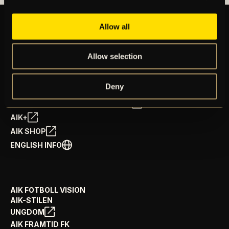
Allow all
BILJETTER
Allow selection
ÅRSKORT
NYHETER
SPELSCHEMA
Deny
GÅ PÅ MATCH
PRENUMERERA PÅ NYHETSBREV
AIK+
AIK SHOP
ENGLISH INFO
AIK FOTBOLL VISION
AIK-STILEN
UNGDOM
AIK FRAMTID FK