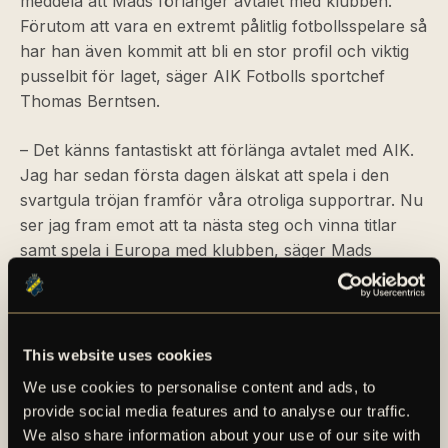
meddela att Mads förlänger avtalet med klubben.
Förutom att vara en extremt pålitlig fotbollsspelare så
har han även kommit att bli en stor profil och viktig
pusselbit för laget, säger AIK Fotbolls sportchef
Thomas Berntsen.
– Det känns fantastiskt att förlänga avtalet med AIK.
Jag har sedan första dagen älskat att spela i den
svartgula tröjan framför våra otroliga supportrar. Nu
ser jag fram emot att ta nästa steg och vinna titlar
samt spela i Europa med klubben, säger Mads
Thychosen.
För en längre faktapresentation av Mads Thychosen,
se det bifogade materialet i detta pressmeddelande.
This website uses cookies
We use cookies to personalise content and ads, to
provide social media features and to analyse our traffic.
We also share information about your use of our site with