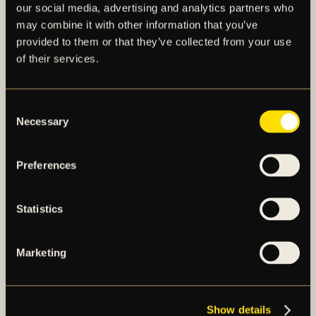
our social media, advertising and analytics partners who
may combine it with other information that you’ve
provided to them or that they’ve collected from your use
of their services.
AIK – SEDAN 1891
Consent
Necessary
AIK Fotboll AB bedriver AIK Fotbollsförenings
Selection
elitfotbollsverksamhet genom ett herrlag och ett
damlag. Herrlaget spelar i Allsvenskan och damlaget
Preferences
spelar i OBOS Damallsvenskan. AIK Fotboll AB är
noterat på NGM Nordic Growth Market Stockholm.
Statistics
OM AIK FOTBOLL AB
Marketing
AIK FOTBOLLSFÖRENING
Show details