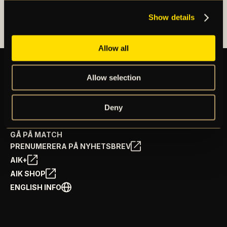
AIK FOTBOLLSFÖRENING
Show details
Allow all
Allow selection
BILJETTER
ÅRSKORT
Deny
NYHETER
SPELSCHEMA
GÅ PÅ MATCH
PRENUMERERA PÅ NYHETSBREV
AIK+
AIK SHOP
ENGLISH INFO