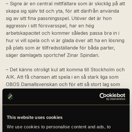
– Signe är en central mittfältare som är skicklig på att
skapa sig själv tid och yta, för att därifrån använda
sig av sitt fina passningsspel. Utöver det är hon
aggressiv i sitt försvarsspel, har en hög
arbetskapacitet och kommer således passa bra in i
hur vi vill spela och vi är glada över att ha en lösning
på plats som är tillfredsställande för båda parter,
säger damlagets sportchef Zinar Spindari.
– Det känns otroligt kul att komma till Stockholm och
AIK. Att få chansen att spela i en så stark liga som
OBOS Damallsvenskan och för ett så stort lag som
AIK är en ära, jag ser väldigt mycket fram emot att
sätta i gång och även lära känna samtliga spelare
och ledare, säger Signe Carstens.
This website uses cookies
För en längre faktapresentation av Signe Carstens,
We use cookies to personalise content and ads, to
se det bifogade materialet i detta pressmeddelande.