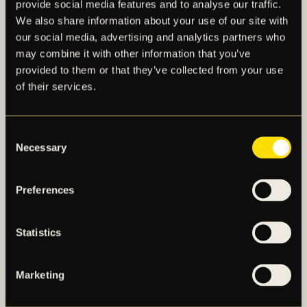
provide social media features and to analyse our traffic.
We also share information about your use of our site with
our social media, advertising and analytics partners who
may combine it with other information that you’ve
provided to them or that they’ve collected from your use
of their services.
Consent
AIK – SEDAN 1891
Necessary
Selection
AIK Fotboll AB bedriver AIK Fotbollsförenings
Preferences
elitfotbollsverksamhet genom ett herrlag och ett
damlag. Herrlaget spelar i Allsvenskan och damlaget
spelar i OBOS Damallsvenskan. AIK Fotboll AB är
Statistics
noterat på NGM Nordic Growth Market Stockholm.
Marketing
OM AIK FOTBOLL AB