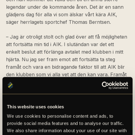
legendar under de kommande åren. Det är en sann
glädjens dag för alla vi som älskar vårt kära AIK,
säger herrlagets sportchef Thomas Berntsen.
– Jag är otroligt stolt och glad över att få möjligheten
att fortsätta min tid i AIK. I slutändan var det ett
enkelt beslut att förlänga avtalet med klubben i mitt
hjärta. Nu jag ser fram emot att fortsätta ta steg
framåt och vara en bidragande faktor till att AIK blir
den klubben som vi alla vet att den kan vara. Framåt
stolta AIK, säger Anton Salétros.
För en längre faktapresentation av Anton Salétros,
se det bifogade materialet i detta pressmeddelande.
This website uses cookies
We use cookies to personalise content and ads, to
provide social media features and to analyse our traffic.
We also share information about your use of our site with