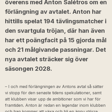
överens med Anton Salétros om en
förlängning av avtalet. Anton har
hittills spelat 194 tävlingsmatcher i
den svartgula tröjan, där han även
har ett poängfacit på 15 gjorda mål
och 21 målgivande passningar. Det
nya avtalet sträcker sig över
säsongen 2028.
– I och med förlängningen av Antons avtal så sätter
vi stopp för den senaste tidens spekulationer, samt
att klubben visar upp de ambitioner som vi har för
framtiden. Anton är redan en legendar inom klubben
och han kommer att växa och bli en ännu större