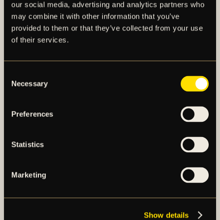
our social media, advertising and analytics partners who
may combine it with other information that you’ve
provided to them or that they’ve collected from your use
of their services.
AIK – SEDAN 1891
Consent
Necessary
AIK Fotboll AB bedriver AIK Fotbollsförenings
Selection
elitfotbollsverksamhet genom ett herrlag och ett
damlag. Herrlaget spelar i Allsvenskan och damlaget
Preferences
spelar i OBOS Damallsvenskan. AIK Fotboll AB är
noterat på NGM Nordic Growth Market Stockholm.
Statistics
OM AIK FOTBOLL AB
Marketing
AIK FOTBOLLSFÖRENING
Show details