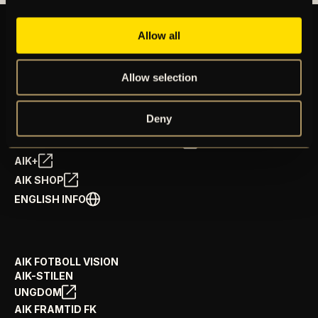
Allow all
BILJETTER
Allow selection
ÅRSKORT
NYHETER
SPELSCHEMA
Deny
GÅ PÅ MATCH
PRENUMERERA PÅ NYHETSBREV
AIK+
AIK SHOP
ENGLISH INFO
AIK FOTBOLL VISION
AIK-STILEN
UNGDOM
AIK FRAMTID FK