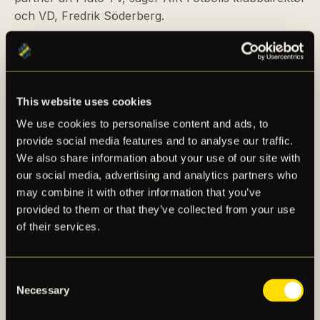
och VD, Fredrik Söderberg.
– Vi är väldigt nöjda över att tillsammans med AIK
Fotboll kunna erbjuda alla supportrar den här
möjligheten att följa en av Sveriges största
This website uses cookies
fotbollsklubbar på riktigt nära håll. Sport är en viktig
del av vårt erbjudande och med AIK:s nya kanaler
We use cookies to personalise content and ads, to
stärker vi vårt redan stora utbud av gratis
provide social media features and to analyse our traffic.
sportunderhållning i Sverige, säger Jesper Dahl,
We also share information about your use of our site with
General Manager Pluto TV, Nord- och Central
our social media, advertising and analytics partners who
may combine it with other information that you’ve
Europa.
provided to them or that they’ve collected from your use
of their services.
För en längre faktapresentation av samarbetet med
Pluto TV, se det bifogade materialet i detta
pressmeddelande.
Consent
Necessary
Selection