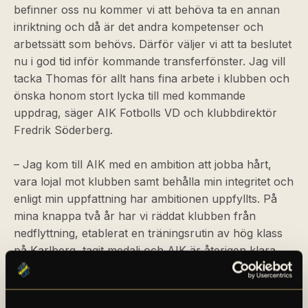
befinner oss nu kommer vi att behöva ta en annan
inriktning och då är det andra kompetenser och
arbetssätt som behövs. Därför väljer vi att ta beslutet
nu i god tid inför kommande transferfönster. Jag vill
tacka Thomas för allt hans fina arbete i klubben och
önska honom stort lycka till med kommande
uppdrag, säger AIK Fotbolls VD och klubbdirektör
Fredrik Söderberg.
– Jag kom till AIK med en ambition att jobba hårt,
vara lojal mot klubben samt behålla min integritet och
enligt min uppfattning har ambitionen uppfyllts. På
mina knappa två år har vi räddat klubben från
nedflyttning, etablerat en träningsrutin av hög klass
på Karlberg, tagit medalj och AIK är återigen klara
för Uefa-spel i sommar. Dessutom har alla
försäljningsmål som klubben satt upp för mig som
sportchef uppfyllts. Det är en sorglig dag att skiljas