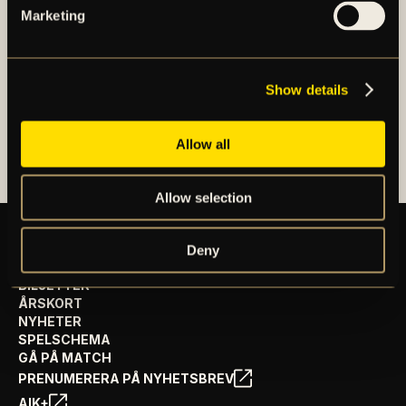
spelar i OBOS Damallsvenskan. AIK Fotboll AB är
Marketing
noterat på NGM Nordic Growth Market Stockholm.
Show details
OM AIK FOTBOLL AB
AIK FOTBOLLSFÖRENING
Allow all
Allow selection
Deny
BILJETTER
ÅRSKORT
NYHETER
SPELSCHEMA
GÅ PÅ MATCH
PRENUMERERA PÅ NYHETSBREV
AIK+