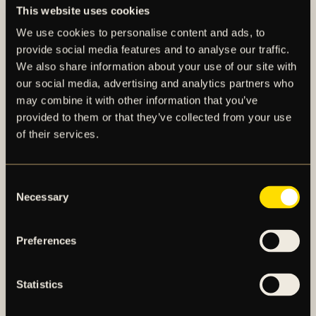
från AIK, då jag har många goda minnen och vänner
This website uses cookies
för livet. Det har varit ett sant nöje att få tjäna i denna
We use cookies to personalise content and ads, to
fantastiska klubb med fantastiskt stöd från fantastiska
provide social media features and to analyse our traffic.
supportrar. Inga ”hard feelings” från min sida, framåt
We also share information about your use of our site with
stolta AIK, säger Thomas Berntsen.
our social media, advertising and analytics partners who
may combine it with other information that you’ve
provided to them or that they’ve collected from your use
of their services.
Consent
Necessary
Selection
AIK – SEDAN 1891
Preferences
AIK Fotboll AB bedriver AIK Fotbollsförenings
Statistics
elitfotbollsverksamhet genom ett herrlag och ett
damlag. Herrlaget spelar i Allsvenskan och damlaget