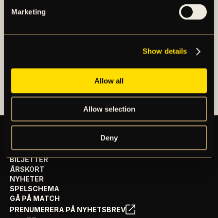
damlag. Herrlaget spelar i Allsvenskan och damlaget
Marketing
spelar i OBOS Damallsvenskan. AIK Fotboll AB är
noterat på NGM Nordic Growth Market Stockholm.
Show details
OM AIK FOTBOLL AB
AIK FOTBOLLSFÖRENING
Allow all
Allow selection
Deny
BILJETTER
ÅRSKORT
NYHETER
SPELSCHEMA
GÅ PÅ MATCH
PRENUMERERA PÅ NYHETSBREV