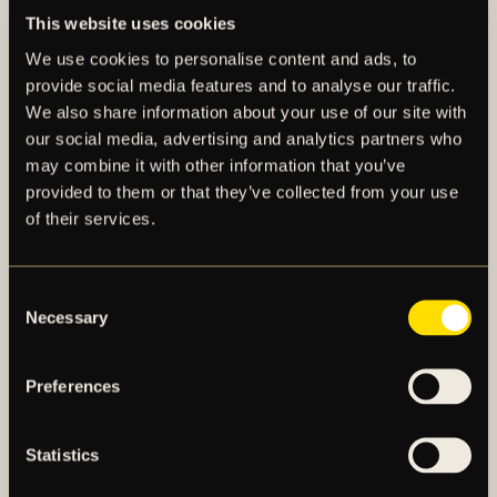
Fredrik Wisur Hansen,
This website uses cookies
Head of scouting and recruitment (herr) AIK Fotboll
We use cookies to personalise content and ads, to
E-post:
fredrik.wisur.hansen@aikfotboll.se
provide social media features and to analyse our traffic.
We also share information about your use of our site with
PRESSMEDDELANDE
our social media, advertising and analytics partners who
may combine it with other information that you’ve
provided to them or that they’ve collected from your use
of their services.
Consent
Necessary
Selection
Preferences
AIK – SEDAN 1891
AIK Fotboll AB bedriver AIK Fotbollsförenings
Statistics
elitfotbollsverksamhet genom ett herrlag och ett