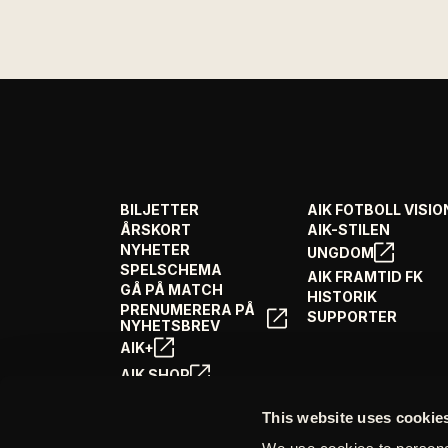
BILJETTER
AIK FOTBOLL VISIO
ÅRSKORT
AIK-STILEN
NYHETER
UNGDOM
SPELSCHEMA
AIK FRAMTID FK
GÅ PÅ MATCH
HISTORIK
PRENUMERERA PÅ
SUPPORTER
NYHETSBREV
AIK+
AIK SHOP
ENGLISH INFO
This website uses cookie