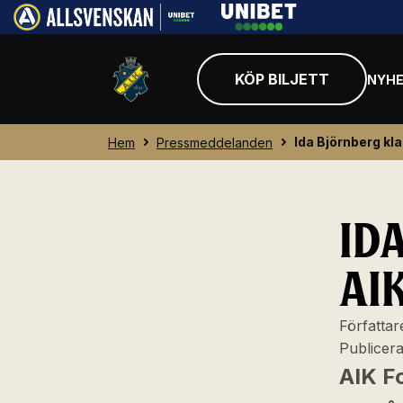
KÖP BILJETT
NYHE
Ida Björnberg kla
Hem
Pressmeddelanden
ID
AI
Författar
Publicer
AIK F