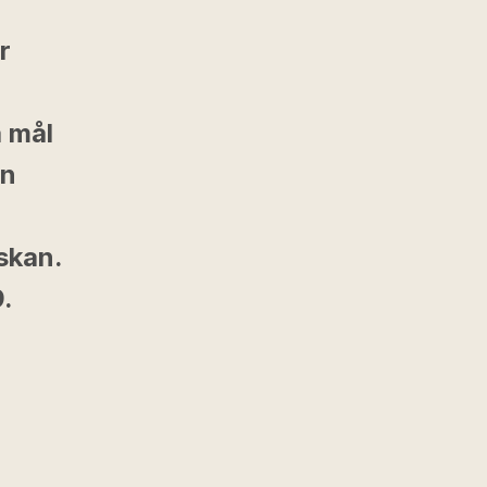
r
a mål
en
skan.
9.