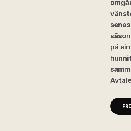
omgåe
vänst
senast
säsong
på sin
hunnit
samma
Avtale
PR