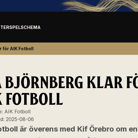
TER
SPELSCHEMA
r för AIK Fotboll
A BJÖRNBERG KLAR F
K FOTBOLL
e:
AIK Fotboll
ad:
2025-08-06
otboll är överens med Kif Örebro om en