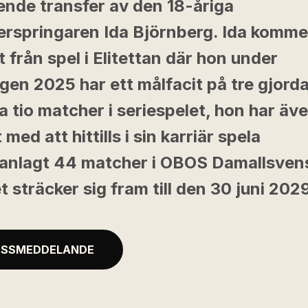
nde transfer av den 18-åriga
erspringaren Ida Björnberg. Ida komme
 från spel i Elitettan där hon under
en 2025 har ett målfacit på tre gjord
a tio matcher i seriespelet, hon har äv
 med att hittills i sin karriär spela
nlagt 44 matcher i OBOS Damallsven
t sträcker sig fram till den 30 juni 202
ESSMEDDELANDE