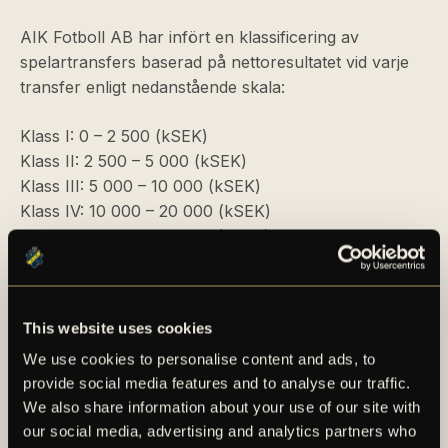
AIK Fotboll AB har infört en klassificering av
spelartransfers baserad på nettoresultatet vid varje
transfer enligt nedanstående skala:
Klass I: 0 – 2 500 (kSEK)
Klass II: 2 500 – 5 000 (kSEK)
Klass III: 5 000 – 10 000 (kSEK)
Klass IV: 10 000 – 20 000 (kSEK)
Klass V: 20 000 – 40 000 (kSEK)
Klass VI: 40 000 – 70 000 (kSEK)
Transfern av Benjamin Tidemann Hansen hamnar i
This website uses cookies
klass I. Beloppen i skalan avser resultateffekt netto
av en spelarförsäljning i enlighet med Uefas definition
We use cookies to personalise content and ads, to
provide social media features and to analyse our traffic.
av resultatmåttet ”Player Trading”, d v s
We also share information about your use of our site with
spelförsäljning med avdrag för agentarvoden och
our social media, advertising and analytics partners who
andra försäljningskostnader samt avskrivning på