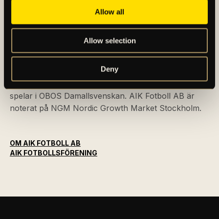
Allow all
AIK – SEDAN 1891
Allow selection
AIK Fotboll AB bedriver AIK Fotbollsförenings
Deny
elitfotbollsverksamhet genom ett herrlag och ett
damlag. Herrlaget spelar i Allsvenskan och damlaget
spelar i OBOS Damallsvenskan. AIK Fotboll AB är
noterat på NGM Nordic Growth Market Stockholm.
OM AIK FOTBOLL AB
AIK FOTBOLLSFÖRENING