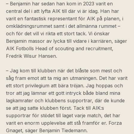
– Benjamin har sedan han kom in 2023 varit en
central del i att lyfta AIK till där vi är idag. Han har
varit en fantastisk representant för AIK på planen, i
omklädningsrummet samt i det allmänna rummet –
och för det vill vi rikta ett stort tack. Vi önskar
Benjamin massor av lycka till vidare i karriären, säger
AIK Fotbolls Head of scouting and recruitment,
Fredrik Wisur Hansen.
– Jag kom till klubben när det blåste som mest och
såg fram emot att ta mig an utmaningen. Det har varit
ett stort privilegium att bära tröjan. Jag hoppas och
tror att jag lämnar ett gott intryck både bland mina
lagkamrater och klubbens supportrar, där de kunde
se att jag satte klubben först. Tack till AIK:s
supportrar för stödet till laget varje match, det har
varit en enorm upplevelse att stå framför er. Forza
Gnaget, säger Benjamin Tiedemann.