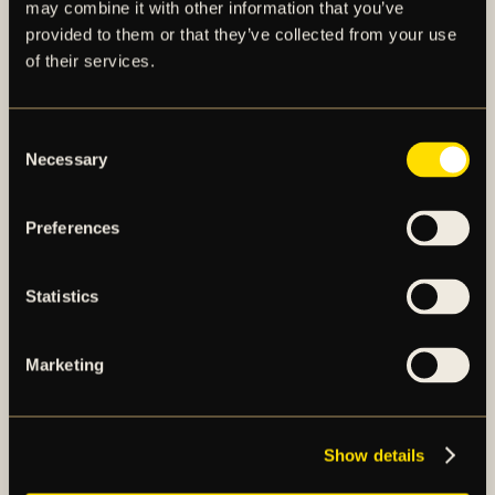
may combine it with other information that you’ve
spelare.
provided to them or that they’ve collected from your use
of their services.
För en längre faktapresentation av Benjamin
Tiedemann, se det bifogade materialet i detta
pressmeddelande.
Consent
Necessary
Selection
För mer information, kontakta:
Fredrik Wisur Hansen,
Preferences
Head of scouting and recruitment (herr) AIK Fotboll
E-post:
fredrik.wisur.hansen@aikfotboll.se
Statistics
PRESSMEDDELANDE
Marketing
Show details