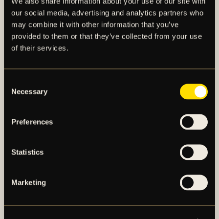
We also share information about your use of our site with
our social media, advertising and analytics partners who
may combine it with other information that you’ve
provided to them or that they’ve collected from your use
of their services.
AIK – SEDAN 1891
Consent
Necessary
Selection
AIK Fotboll AB bedriver AIK Fotbollsförenings
elitfotbollsverksamhet genom ett herrlag och ett
Preferences
damlag. Herrlaget spelar i Allsvenskan och damlaget
spelar i OBOS Damallsvenskan. AIK Fotboll AB är
noterat på NGM Nordic Growth Market Stockholm.
Statistics
Marketing
OM AIK FOTBOLL AB
AIK FOTBOLLSFÖRENING