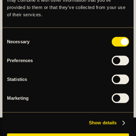
provided to them or that they’ve collected from your use
of their services.
AIK – SEDAN 1891
AIK Fotboll AB bedriver AIK Fotbollsförenings
Consent
elitfotbollsverksamhet genom ett herrlag och ett
Necessary
Selection
damlag. Herrlaget spelar i Allsvenskan och damlaget
spelar i OBOS Damallsvenskan. AIK Fotboll AB är
Preferences
noterat på NGM Nordic Growth Market Stockholm.
Statistics
OM AIK FOTBOLL AB
AIK FOTBOLLSFÖRENING
Marketing
Show details