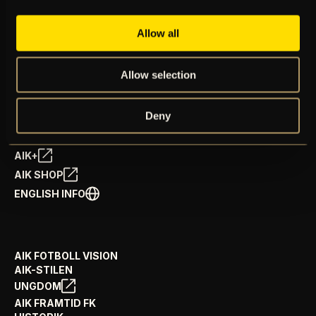
Allow all
BILJETTER
Allow selection
ÅRSKORT
NYHETER
SPELSCHEMA
Deny
GÅ PÅ MATCH
PRENUMERERA PÅ NYHETSBREV
AIK+
AIK SHOP
ENGLISH INFO
AIK FOTBOLL VISION
AIK-STILEN
UNGDOM
AIK FRAMTID FK