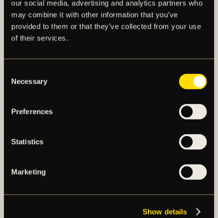
our social media, advertising and analytics partners who
may combine it with other information that you’ve
provided to them or that they’ve collected from your use
of their services.
AIK – SEDAN 1891
Consent
AIK Fotboll AB bedriver AIK Fotbollsförenings
Necessary
Selection
elitfotbollsverksamhet genom ett herrlag och ett
damlag. Herrlaget spelar i Allsvenskan och damlaget
Preferences
spelar i OBOS Damallsvenskan. AIK Fotboll AB är
noterat på NGM Nordic Growth Market Stockholm.
Statistics
OM AIK FOTBOLL AB
Marketing
AIK FOTBOLLSFÖRENING
Show details