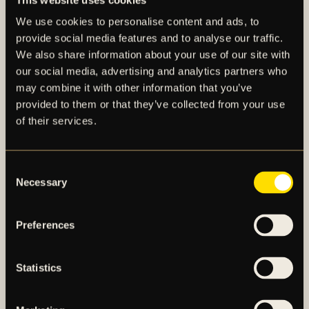
onsdagen den 7 januari. Laget kommer tills vidare att
ledas av befintlig tränarstab. AIK Fotboll kommer att
We use cookies to personalise content and ads, to
återkomma med information kring en permanent
provide social media features and to analyse our traffic.
lösning för chefstränarpositionen.
We also share information about your use of our site with
our social media, advertising and analytics partners who
För en längre faktapresentation av Mikkjal
may combine it with other information that you’ve
provided to them or that they’ve collected from your use
Thomassen, se det bifogade materialet i detta
of their services.
pressmeddelande.
För mer information, kontakta:
Consent
Fredrik Söderberg
Necessary
Selection
Klubbdirektör & VD, AIK Fotboll
E-post:
fredrik.soderberg@aikfotboll.se
Preferences
Denna information är sådan som AIK Fotboll AB är
skyldigt att offentliggöra enligt EU:s
Statistics
marknadsmissbruks-förordning. Informationen
lämnades, genom ovanstående kontaktpersons