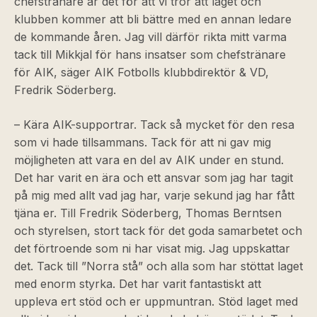
chefstränare är det för att vi tror att laget och
klubben kommer att bli bättre med en annan ledare
de kommande åren. Jag vill därför rikta mitt varma
tack till Mikkjal för hans insatser som chefstränare
för AIK, säger AIK Fotbolls klubbdirektör & VD,
Fredrik Söderberg.
– Kära AIK-supportrar. Tack så mycket för den resa
som vi hade tillsammans. Tack för att ni gav mig
möjligheten att vara en del av AIK under en stund.
Det har varit en ära och ett ansvar som jag har tagit
på mig med allt vad jag har, varje sekund jag har fått
tjäna er. Till Fredrik Söderberg, Thomas Berntsen
och styrelsen, stort tack för det goda samarbetet och
det förtroende som ni har visat mig. Jag uppskattar
det. Tack till ”Norra stå” och alla som har stöttat laget
med enorm styrka. Det har varit fantastiskt att
uppleva ert stöd och er uppmuntran. Stöd laget med