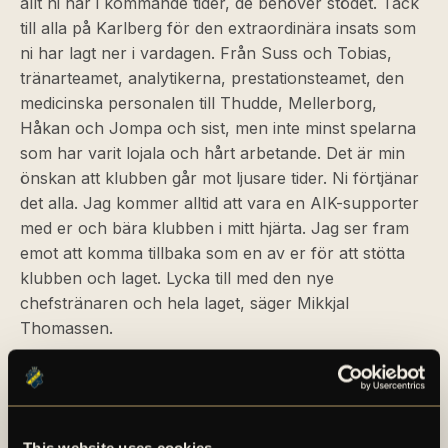
allt ni har i kommande tider, de behöver stödet. Tack
till alla på Karlberg för den extraordinära insats som
ni har lagt ner i vardagen. Från Suss och Tobias,
tränarteamet, analytikerna, prestationsteamet, den
medicinska personalen till Thudde, Mellerborg,
Håkan och Jompa och sist, men inte minst spelarna
som har varit lojala och hårt arbetande. Det är min
önskan att klubben går mot ljusare tider. Ni förtjänar
det alla. Jag kommer alltid att vara en AIK-supporter
med er och bära klubben i mitt hjärta. Jag ser fram
emot att komma tillbaka som en av er för att stötta
klubben och laget. Lycka till med den nye
chefstränaren och hela laget, säger Mikkjal
Thomassen.
Spelare och ledare återsamlas på Karlbergs
träningsanläggning måndagen den 5 januari, det
första träningspasset kommer att genomföras
This website uses cookies