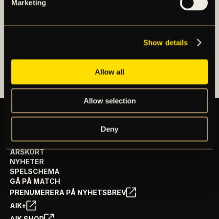
Marketing
noterat på NGM Nordic Growth Market Stockholm.
Show details
OM AIK FOTBOLL AB
AIK FOTBOLLSFÖRENING
Allow all
Allow selection
Deny
BILJETTER
ÅRSKORT
NYHETER
SPELSCHEMA
GÅ PÅ MATCH
PRENUMERERA PÅ NYHETSBREV
AIK+
AIK SHOP