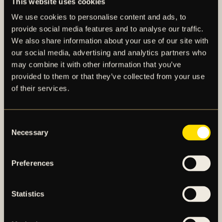
This website uses cookies
Zinar Spindari, Sportchef (dam) AIK Fotboll
E-post:
zinar.spindari@aikfotboll.se
We use cookies to personalise content and ads, to
provide social media features and to analyse our traffic.
PRESSMEDDELANDE
We also share information about your use of our site with
our social media, advertising and analytics partners who
may combine it with other information that you’ve
provided to them or that they’ve collected from your use
of their services.
Consent
Necessary
Selection
AIK – SEDAN 1891
Preferences
AIK Fotboll AB bedriver AIK Fotbollsförenings
elitfotbollsverksamhet genom ett herrlag och ett
Statistics
damlag. Herrlaget spelar i Allsvenskan och damlaget
spelar i OBOS Damallsvenskan. AIK Fotboll AB är