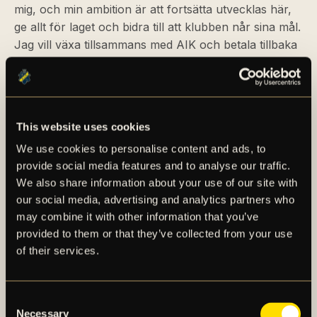
mig, och min ambition är att fortsätta utvecklas här,
ge allt för laget och bidra till att klubben når sina mål.
Jag vill växa tillsammans med AIK och betala tillbaka
det förtroende klubben har visat mig, säger
Mohammed Shilla.
För en längre faktapresentation av Mohammed
This website uses cookies
Shilla, se det bifogade materialet i detta
We use cookies to personalise content and ads, to
pressmeddelande. Presentationsbilder på Sixten finns
provide social media features and to analyse our traffic.
tillgängliga hos AIK Fotbolls samarbetspartner
We also share information about your use of our site with
Bildbyrån.
our social media, advertising and analytics partners who
may combine it with other information that you’ve
För mer information, kontakta:
provided to them or that they’ve collected from your use
Miika Takkula
of their services.
Rekryteringschef, AIK Fotboll
E-post:
miika.takkula@aikfotboll.se
Consent
PRESSMEDDELANDE
Necessary
Selection