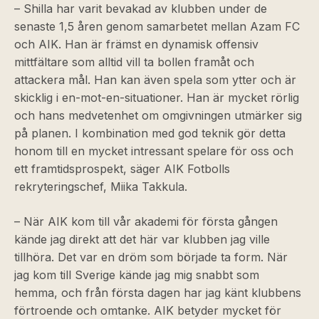
– Shilla har varit bevakad av klubben under de
senaste 1,5 åren genom samarbetet mellan Azam FC
och AIK. Han är främst en dynamisk offensiv
mittfältare som alltid vill ta bollen framåt och
attackera mål. Han kan även spela som ytter och är
skicklig i en-mot-en-situationer. Han är mycket rörlig
och hans medvetenhet om omgivningen utmärker sig
på planen. I kombination med god teknik gör detta
honom till en mycket intressant spelare för oss och
ett framtidsprospekt, säger AIK Fotbolls
rekryteringschef, Miika Takkula.
– När AIK kom till vår akademi för första gången
kände jag direkt att det här var klubben jag ville
tillhöra. Det var en dröm som började ta form. När
jag kom till Sverige kände jag mig snabbt som
hemma, och från första dagen har jag känt klubbens
förtroende och omtanke. AIK betyder mycket för