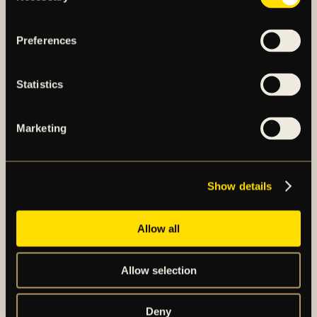
Preferences
Statistics
Marketing
AIK – SEDAN 1891
Show details
AIK Fotboll AB bedriver AIK Fotbollsförenings
elitfotbollsverksamhet genom ett herrlag och ett
damlag. Herrlaget spelar i Allsvenskan och damlaget
Allow all
spelar i OBOS Damallsvenskan. AIK Fotboll AB är
noterat på NGM Nordic Growth Market Stockholm.
Allow selection
Deny
OM AIK FOTBOLL AB