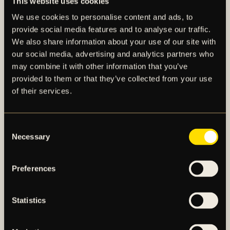
This website uses cookies
Ombud
We use cookies to personalise content and ads, to
Aktieägare som företräds genom ombud ska utfärda
provide social media features and to analyse our traffic.
skriftlig, undertecknad och daterad fullmakt för
We also share information about your use of our site with
ombudet. Om fullmakten utfärdats av juridisk person
our social media, advertising and analytics partners who
ska bestyrkt kopia av registreringsbevis eller
may combine it with other information that you’ve
provided to them or that they’ve collected from your use
motsvarande behörighetshandling för den juridiska
of their services.
personen bifogas. Fullmakten i original samt
eventuellt registreringsbevis bör i god tid före
stämman skickas till bolaget på följande adress: AIK
Consent
Fotboll AB, Box 3090, 169 03 Solna.
Necessary
Selection
Fullmaktsformulär finns tillgängligt på bolagets
Preferences
webbplats,
www.aikfotboll.se
, under fliken
”Bolagsstämma”.
Statistics
För mer information, kontakta:
Håkan Strandlund, Finansdirektör AIK Fotboll AB