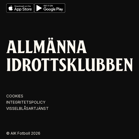
COOKIES
INTEGRITETSPOLICY
VISSELBLÅSARTJÄNST
© AIK Fotboll
2026