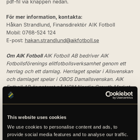
pdf-fil via knappen nedan.
För mer information, kontakta:
Håkan Strandlund, Finansdirektör AIK Fotboll
Mobil: 0768-524 124
E-post:
hakan.strandlund@aikfotboll.se
Om AIK Fotboll
AIK Fotboll AB bedriver AIK
Fotbollsförenings elitfotbollsverksamhet genom ett
herrlag och ett damlag. Herrlaget spelar i Allsvenskan
och damlaget spelar i OBOS Damallsvenskan. AIK
Fotboll AB är noterat på NGM Nordic Growth Market
Stockholm. För ytterligare information kring AIK
Fotboll besök
www.aikfotboll.se
.
PRESSMEDDELANDE
This website uses cookies
We use cookies to personalise content and ads, to
provide social media features and to analyse our traffic.