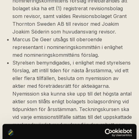
nomineringskommitténs förslag innebärandes att
bolaget ska ha ett (1) registrerat revisionsbolag
som revisor, samt valdes Revisionsbolaget Grant
Thornton Sweden AB till revisor med Joakim
Joakim Söderin som huvudansvarig revisor.
Marcus De Geer utsågs till oberoende
representant i nomineringskommittén i enlighet
med nomineringskommitténs förslag.
Styrelsen bemyndigades, i enlighet med styrelsens
förslag, att intill tiden för nästa årsstämma, vid ett
eller flera tillfällen, besluta om nyemission av
aktier med företrädesrätt för aktieägarna.
Nyemission ska kunna ske upp till det högsta antal
aktier som tillåts enligt bolagets bolagsordning vid
tidpunkten för årsstämman. Teckningskursen ska
vid varje emissionstillfälle sättas till det uppskattade
marknadsvärdet med avdrag för den rabatt som
kan krävas för att uppnå intresse för teckning.