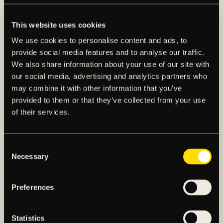
Betalning ska, förutom kontant betalning, kunna
ske med apportegendom eller genom kvittning,
This website uses cookies
eller annars med villkor.
Beslutades, i enlighet med styrelsens förslag, att
We use cookies to personalise content and ads, to
bolaget ska ingå avtal med AIK Fotbollsförening
provide social media features and to analyse our traffic.
beträffande upplåtelse av s.k. spelrätt för vilken
We also share information about your use of our site with
bolaget ska betala en ersättning uppgående till 6,3
our social media, advertising and analytics partners who
may combine it with other information that you’ve
procent av bolagets (med dotterbolag) intäkter
provided to them or that they’ve collected from your use
exklusive spelarförsäljningar.
of their services.
Beslutades, i enlighet med styrelsens förslag, att
bolaget ska ingå avtal med AIK Fotbollsförening
om fördelning av kostnader och intäkter på
Consent
gemensamma resurser.
Necessary
Selection
Denna informationen lämnades genom nedanstående
Preferences
kontaktpersons försorg, för offentliggörande den 12
mars 2026, kl 20:30
Statistics