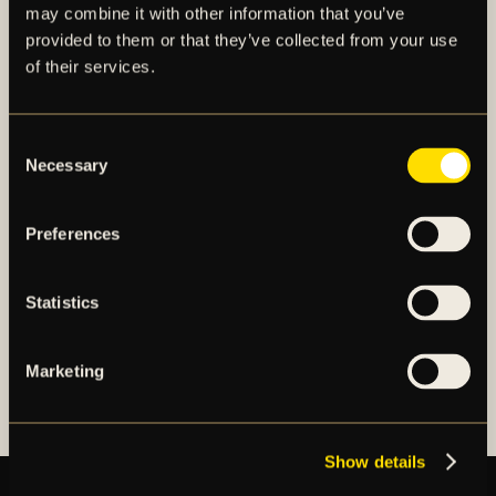
may combine it with other information that you’ve
provided to them or that they’ve collected from your use
of their services.
AIK – SEDAN 1891
Consent
AIK Fotboll AB bedriver AIK Fotbollsförenings
Necessary
Selection
elitfotbollsverksamhet genom ett herrlag och ett
damlag. Herrlaget spelar i Allsvenskan och damlaget
spelar i OBOS Damallsvenskan. AIK Fotboll AB är
Preferences
noterat på NGM Nordic Growth Market Stockholm.
Statistics
OM AIK FOTBOLL AB
AIK FOTBOLLSFÖRENING
Marketing
Show details