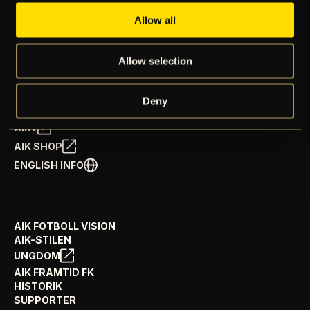
Allow all
BILJETTER
ÅRSKORT
Allow selection
NYHETER
SPELSCHEMA
GÅ PÅ MATCH
Deny
PRENUMERERA PÅ NYHETSBREV
AIK+
AIK SHOP
ENGLISH INFO
AIK FOTBOLL VISION
AIK-STILEN
UNGDOM
AIK FRAMTID FK
HISTORIK
SUPPORTER