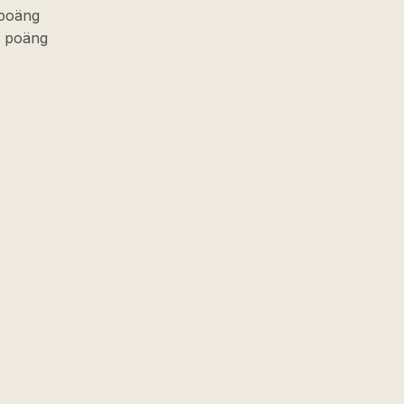
 poäng
11 poäng