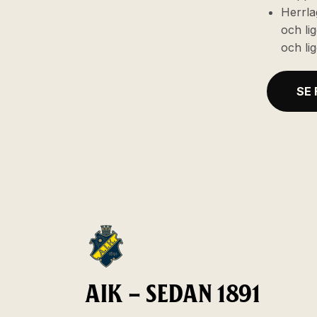
Herrla
och li
och li
SE
AIK – SEDAN 1891