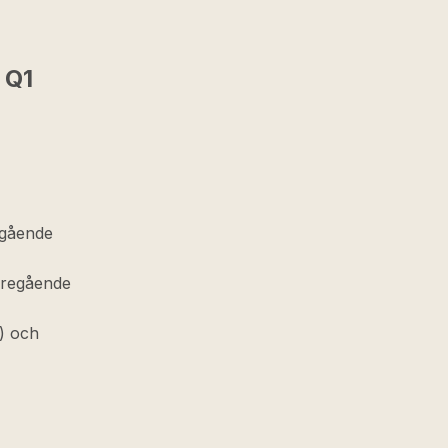
 Q1
egående
öregående
2) och