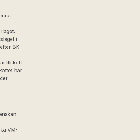
lämna
rlaget.
laget i
efter BK
rtillskott
kottet har
nder
venskan
nska VM-