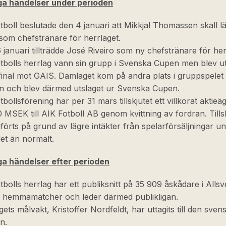
ga händelser under perioden
tboll beslutade den 4 januari att Mikkjal Thomassen skall 
 som chefstränare för herrlaget.
 januari tillträdde José Riveiro som ny chefstränare för her
tbolls herrlag vann sin grupp i Svenska Cupen men blev uts
final mot GAIS. Damlaget kom på andra plats i gruppspelet 
n och blev därmed utslaget ur Svenska Cupen.
bollsförening har per 31 mars tillskjutet ett villkorat aktieäga
0 MSEK till AIK Fotboll AB genom kvittning av fordran. Tills
örts på grund av lägre intäkter från spelarförsäljningar u
let än normalt.
ga händelser efter perioden
tbolls herrlag har ett publiksnitt på 35 909 åskådare i Alls
4 hemmamatcher och leder därmed publikligan.
gets målvakt, Kristoffer Nordfeldt, har uttagits till den sve
n.