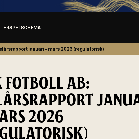
TER
SPELSCHEMA
Delårsrapport januari - mars 2026 (regulatorisk)
K FOTBOLL AB:
LÅRSRAPPORT JANU
MARS 2026
EGULATORISK)