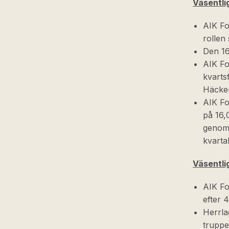
Väsentli
AIK Fo
rollen
Den 16
AIK Fo
kvarts
Häcke
AIK Fot
på 16,
genomf
kvarta
Väsentli
AIK Fo
efter 
Herrla
truppe