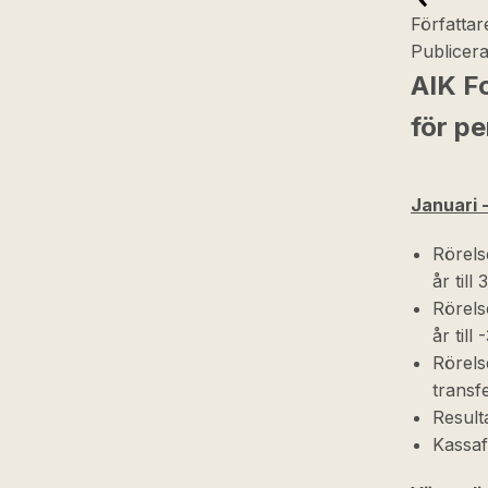
Författar
Publicer
AIK F
för pe
Januari 
Rörels
år till
Rörels
år till
Rörels
transf
Resulta
Kassaf