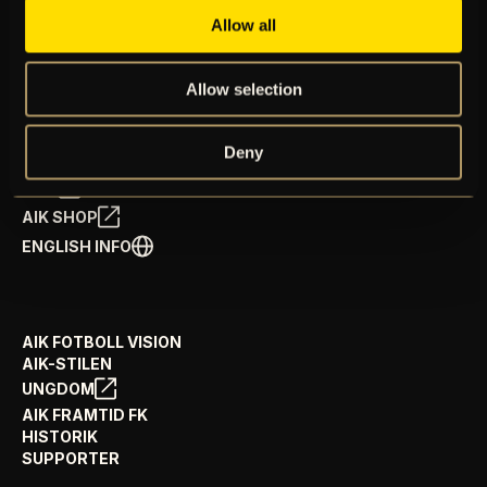
Allow all
BILJETTER
ÅRSKORT
Allow selection
NYHETER
SPELSCHEMA
GÅ PÅ MATCH
Deny
PRENUMERERA PÅ NYHETSBREV
AIK+
AIK SHOP
ENGLISH INFO
AIK FOTBOLL VISION
AIK-STILEN
UNGDOM
AIK FRAMTID FK
HISTORIK
SUPPORTER