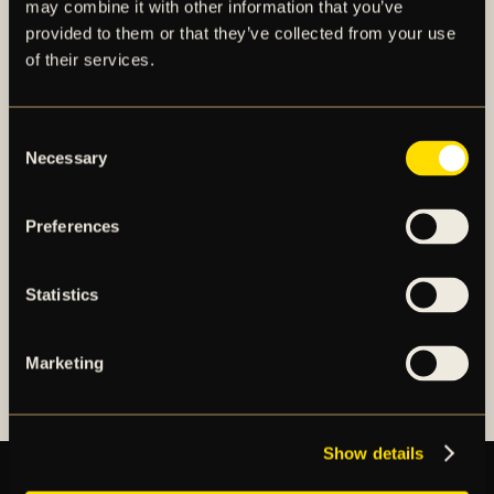
may combine it with other information that you’ve
provided to them or that they’ve collected from your use
of their services.
AIK – SEDAN 1891
AIK Fotboll AB bedriver AIK Fotbollsförenings
Consent
elitfotbollsverksamhet genom ett herrlag och ett
Necessary
Selection
damlag. Herrlaget spelar i Allsvenskan och damlaget
spelar i OBOS Damallsvenskan. AIK Fotboll AB är
Preferences
noterat på NGM Nordic Growth Market Stockholm.
Statistics
OM AIK FOTBOLL AB
AIK FOTBOLLSFÖRENING
Marketing
Show details