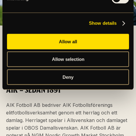
Show details
Allow all
Allow selection
Deny
AIK – SEDAN 1891
AIK Fotboll AB bedriver AIK Fotbollsförenings
elitfotbollsverksamhet genom ett herrlag och ett
damlag. Herrlaget spelar i Allsvenskan och damlaget
spelar i OBOS Damallsvenskan. AIK Fotboll AB är
noterat på NGM Nordic Growth Market Stockholm.