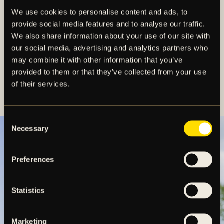
sig till en av våra öppna träningar. Träningsschemat
We use cookies to personalise content and ads, to
hittar ni här på hemsidan, men håll gärna utkik i våra
provide social media features and to analyse our traffic.
sociala kanaler då träningstider kan komma att
We also share information about your use of our site with
ändras med kort varsel.
our social media, advertising and analytics partners who
may combine it with other information that you’ve
Har ni önskemål eller frågor? Kontakta
provided to them or that they’ve collected from your use
slo@aikfotboll.se
.
of their services.
Consent
Necessary
Selection
Preferences
Statistics
Marketing