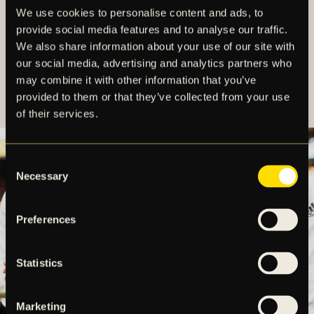
Den saknade generationen ett initiativ som inte bara
We use cookies to personalise content and ads, to
värnar om vår historia och riktar tacksamhet för
provide social media features and to analyse our traffic.
generationerna som byggt klubben, den skapar
We also share information about your use of our site with
också viktiga sammanhang i tillvaron och ger glädje
our social media, advertising and analytics partners who
och mening till människor som på många sätt har en
may combine it with other information that you’ve
utsatt situation i vårt samhälle.
provided to them or that they’ve collected from your use
of their services.
Consent
Necessary
Selection
Preferences
Statistics
Marketing