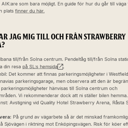
AIK:are som bara möjligt. En guide för hur du går till väga 
in plats
finner du här.
AR JAG MIG TILL OCH FRÅN STRAWBERRY
A?
bana till/från Solna centrum. Pendeltåg till/från Solna stati
a din resa
på SL:s hemsida
.
bil: Det kommer att finnas parkeringsmöjligheter i Westfield
navias parkeringsgarage, men observera att den är begrän
 parkeringsmöjligheter hänvisas till Solna centrum och
mråden. Vi rekommenderar dock att ni ställer bilen hemma.
änst: Avstigning vid Quality Hotel Strawberry Arena, Råsta
vera:
På grund av vägarbete så är det minskad framkomlig
å Sjövägen i riktning mot Enköpingsvägen. Risk för köer ef