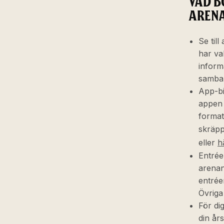
VAD B
AREN
Se till
har val
inform
samban
App-bil
appen A
format 
skräppo
eller
h
Entrée
arenan
entrée
Övriga 
För dig
din år