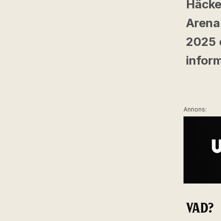
Häcke
Arena
2025 o
inform
Annons:
VAD?