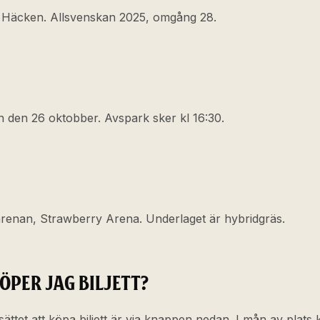
 Häcken. Allsvenskan 2025, omgång 28.
 den 26 oktobber. Avspark sker kl 16:30.
arenan, Strawberry Arena. Underlaget är hybridgräs.
ÖPER JAG BILJETT?
sättet att köpa biljett är via knappen nedan. I mån av plat