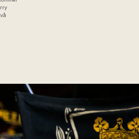
erry
två