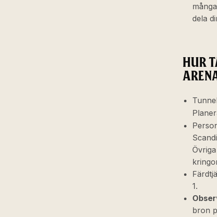
många 
dela d
HUR T
AREN
Tunnel
Planer
Person
Scandi
Övriga
kringo
Färdtj
1.
Obser
bron p