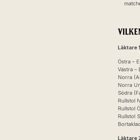
match
VILKE
Läktare 
Östra – E
Västra – 
Norra (A
Norra Un
Södra (Fa
Rullstol 
Rullstol 
Rullstol 
Bortakla
Läktare 