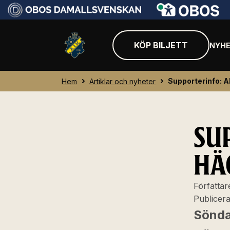
KÖP BILJETT
NYHE
Supporterinfo: A
Hem
Artiklar och nyheter
SU
HÄ
Författar
Publicer
Sönda