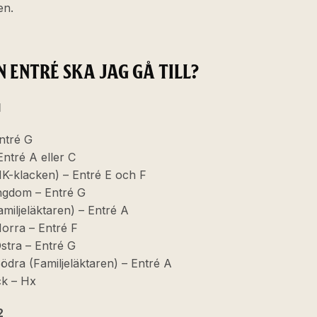
en.
N ENTRÉ SKA JAG GÅ TILL?
1
ntré G
Entré A eller C
IK-klacken) – Entré E och F
gdom – Entré G
miljeläktaren) – Entré A
Norra – Entré F
Östra – Entré G
Södra (Familjeläktaren) – Entré A
ck – Hx
2