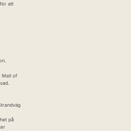
för att
on.
 Mall of
sad.
 Strandväg
het på
ter