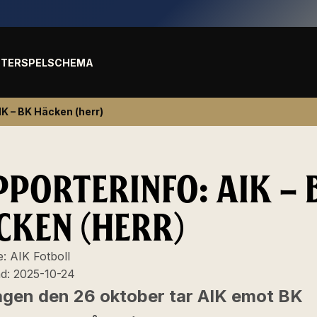
TER
SPELSCHEMA
IK – BK Häcken (herr)
PPORTERINFO: AIK – 
CKEN (HERR)
e:
AIK Fotboll
ad:
2025-10-24
gen den 26 oktober tar AIK emot BK