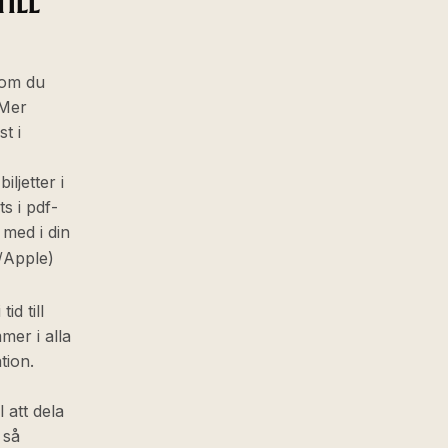
TILL
t om du
 Mer
t i
ljetter i
ts i pdf-
a med i din
/Apple)
d till
mer i alla
tion.
 att dela
 så