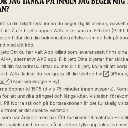
ÖR JAG TÄNKA PÅ INNAN JAG BEGER MIG 
AN?
 att ha din biljett redo innan du beger dig till arenan, oavset
t att få din biljett i appen AIK+ eller som en E-biljett (PDF).
ation hittar du i din bokningsbekräftelse som du fick på epos
d med ditt köp.
jett: Om du har valt App-biljett som leveranssätt finns dina bi
IK+, alternativt AXS app. E-biljett: Dina biljetter har skicka
till din mailadress. Hittar du inte din biljett, kolla till att börj
st. AIK+ laddar du ner gratis till din telefon
här
(iPhone
är
(Android/Google Play).
rna öppnar kl 15:15 (d v s 75 minuter innan avspark). Kom i ti
 för att undvika trängsel och långa köer. Visitation förekom
r. På Norra stå och på bortasektionen är det fullskalig visita
entréer är det selektiv visitation.
 som har årskort men har fått förhinder till matchen – se till
skortsplats med en vän, så att vi kan fylla upp läktarna med