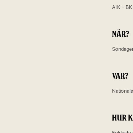
AIK – BK
NÄR?
Söndagen
VAR?
National
HUR K
Enklaste 