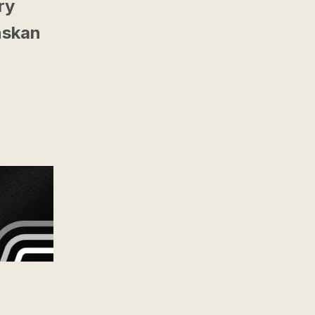
ry
nskan