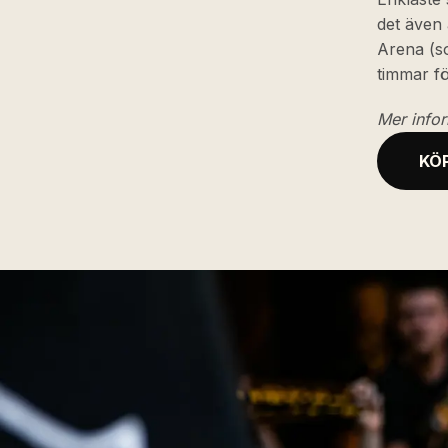
det även a
Arena (s
timmar f
Mer infor
KÖP