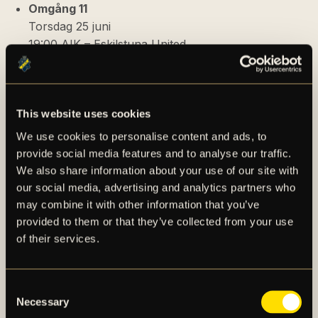
Omgång 11
Torsdag 25 juni
19:00 AIK – Eskilstuna United
*Observera att hemmamatchen mot BK Häcken kan
komma att ändra speldag beroende på om
motståndarlaget har avancerat i Europaspel.
This website uses cookies
We use cookies to personalise content and ads, to
Datum och avsparkstider för omgång 12–26 fastställs
provide social media features and to analyse our traffic.
senare.
We also share information about your use of our site with
our social media, advertising and analytics partners who
Missa inte att du som var årskortsinnehavare 2025
may combine it with other information that you’ve
kommer att från och med i morgon, fredag, kl 12:00
provided to them or that they’ve collected from your use
kunna förnya din plats på Skytteholms IP till
of their services.
kommande säsong. Läs mer via knappen nedan.
ÅRSKORT 2026
Consent
Necessary
Selection