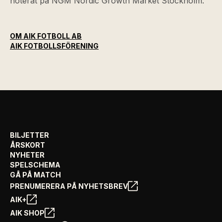
noterat på NGM Nordic Growth Market Stockholm.
OM AIK FOTBOLL AB
AIK FOTBOLLSFÖRENING
BILJETTER
ÅRSKORT
NYHETER
SPELSCHEMA
GÅ PÅ MATCH
PRENUMERERA PÅ NYHETSBREV
AIK+
AIK SHOP