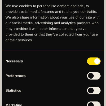
Sotirios Papagiannopoulos (rehab)
We use cookies to personalise content and ads, to
Mads Thychosen (sjuk)
provide social media features and to analyse our traffic.
We also share information about your use of our site with
Se truppstatus
här.
our social media, advertising and analytics partners who
may combine it with other information that you’ve
provided to them or that they’ve collected from your use
of their services.
FLER NYHETER
Consent
Necessary
Selection
Preferences
Statistics
Marketing