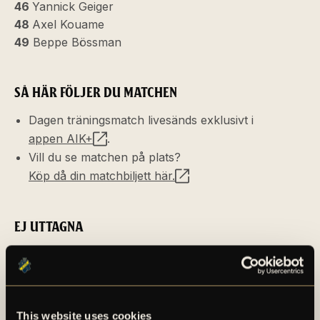
46
Yannick Geiger
48
Axel Kouame
49
Beppe Bössman
SÅ HÄR FÖLJER DU MATCHEN
Dagen träningsmatch livesänds exklusivt i
appen AIK+
.
Vill du se matchen på plats?
Köp då din matchbiljett här.
EJ UTTAGNA
Filip Benković (ej uttagen)
Adrian Helm (rehab)
Johan Hove (sjuk)
Kristoffer Nordfeldt (sjuk)
This website uses cookies