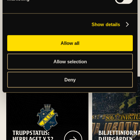
Show details
Allow all
SUPPORTERINFORMATION:
AIK – BP (DAM)
Allow selection
Deny
TRUPPSTATUS:
BILJETTINFORM
HERRLAGET V.32
DJURGÅRDEN