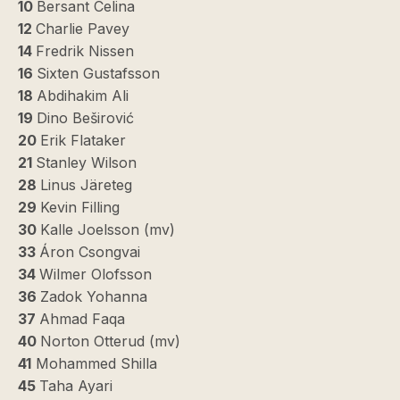
10
Bersant Celina
12
Charlie Pavey
14
Fredrik Nissen
16
Sixten Gustafsson
18
Abdihakim Ali
19
Dino Beširović
20
Erik Flataker
21
Stanley Wilson
28
Linus Järeteg
29
Kevin Filling
30
Kalle Joelsson (mv)
33
Áron Csongvai
34
Wilmer Olofsson
36
Zadok Yohanna
37
Ahmad Faqa
40
Norton Otterud (mv)
41
Mohammed Shilla
45
Taha Ayari