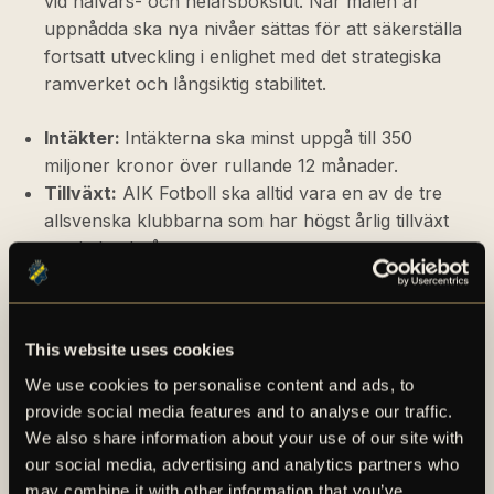
vid halvårs- och helårsbokslut. När målen är
uppnådda ska nya nivåer sättas för att säkerställa
fortsatt utveckling i enlighet med det strategiska
ramverket och långsiktig stabilitet.
Intäkter:
Intäkterna ska minst uppgå till 350
miljoner kronor över rullande 12 månader.
Tillväxt:
AIK Fotboll ska alltid vara en av de tre
allsvenska klubbarna som har högst årlig tillväxt
per kalenderår.
Eget kapital:
Det egna kapitalet ska uppgå till
minst 100 miljoner kronor.
Skuldsättning:
Räntebärande skulder ska som
This website uses cookies
högst uppgå till 20% av de totala tillgångarna.
We use cookies to personalise content and ads, to
Likviditet:
AIK Fotboll ska ha tillräckligt med
provide social media features and to analyse our traffic.
likviditet för att finansiera verksamheten samt
We also share information about your use of our site with
samtliga låneförfall under 12 månader.
our social media, advertising and analytics partners who
Lönsamhet
(nytt mål): AIK Fotboll ska uppvisa
may combine it with other information that you’ve