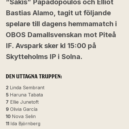
“Sakis” Papadopoulos och Elliot
Bastias Alamo, tagit ut följande
spelare till dagens hemmamatch i
OBOS Damallsvenskan mot Piteå
IF. Avspark sker kl 15:00 på
Skytteholms IP i Solna.
DEN UTTAGNA TRUPPEN:
2
Linda Sembrant
5
Haruna Tabata
7
Ellie Junetoft
9
Olivia García
10
Nova Selin
11
Ida Björnberg