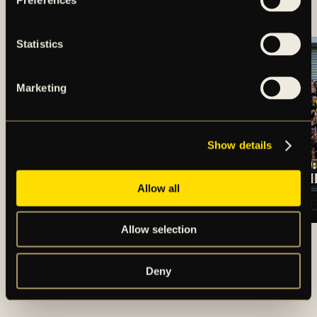
BROMMAPOJKARNA
Statistics
Marketing
Show details
REKRYTERING AV
BORTARESEINFO:
NY
ÖRGRYTE IS – AI
Allow all
VD/KLUBBDIREKTÖR
(HERR)
TILL AIK FOTBOLL
Allow selection
ARTIKLAR OCH NYHETER
Deny