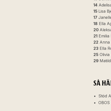
14
Adelis
15
Lisa B
17
Janell
18
Ella A
20
Aleks
21
Emilia
22
Anna 
23
Ella R
25
Olivia
29
Matil
SÅ HÄ
Stöd A
OBOS 