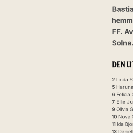
Bastia
hemma
FF. Av
Solna
DEN U
2
Linda 
5
Haruna
6
Felicia
7
Ellie Ju
9
Olivia 
10
Nova S
11
Ida Bj
13
Daniell