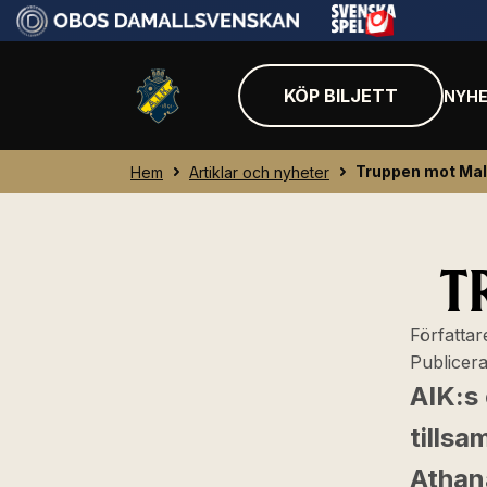
KÖP BILJETT
NYHE
Truppen mot Ma
Hem
Artiklar och nyheter
T
Författar
Publicer
AIK:s 
tills
Athan