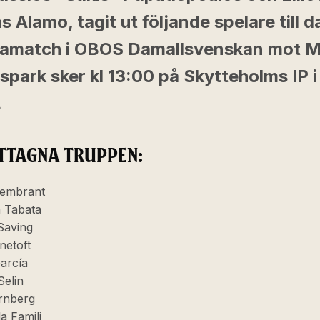
s Alamo, tagit ut följande spelare till 
match i OBOS Damallsvenskan mot 
spark sker kl 13:00 på Skytteholms IP i
.
TTAGNA TRUPPEN:
Sembrant
 Tabata
 Saving
netoft
García
elin
örnberg
a Famili