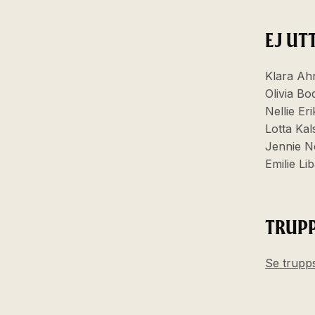
EJ UT
Klara Ahn
Olivia Bo
Nellie Er
Lotta Kal
Jennie N
Emilie Li
TRUP
Se trupps