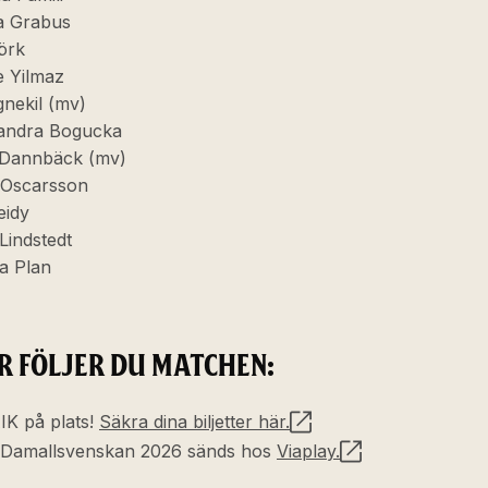
a Grabus
jörk
e Yilmaz
gnekil (mv)
andra Bogucka
 Dannbäck (mv)
Oscarsson
eidy
 Lindstedt
da Plan
R FÖLJER DU MATCHEN:
IK på plats!
Säkra dina biljetter här.
Damallsvenskan 2026 sänds hos
Viaplay.