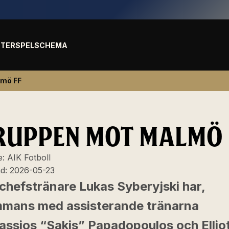
TER
SPELSCHEMA
lmö FF
RUPPEN MOT MALMÖ 
e:
AIK Fotboll
ad:
2026-05-23
chefstränare Lukas Syberyjski har,
ammans med assisterande tränarna
assios “Sakis” Papadopoulos och Ellio