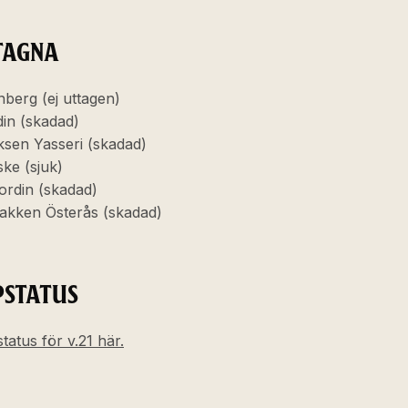
TAGNA
berg (ej uttagen)
din (skadad)
iksen Yasseri (skadad)
ske (sjuk)
ordin (skadad)
bakken Österås (skadad)
PSTATUS
tatus för v.21 här.