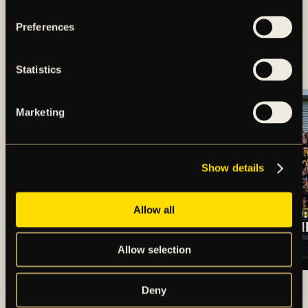
Preferences
TRUPPEN MOT IF
BROMMAPOJKARNA
Statistics
Marketing
Show details
Allow all
REKRYTERING AV
BORTARESEINFO:
NY
ÖRGRYTE IS – AI
VD/KLUBBDIREKTÖR
(HERR)
Allow selection
TILL AIK FOTBOLL
ARTIKLAR OCH NYHETER
Deny