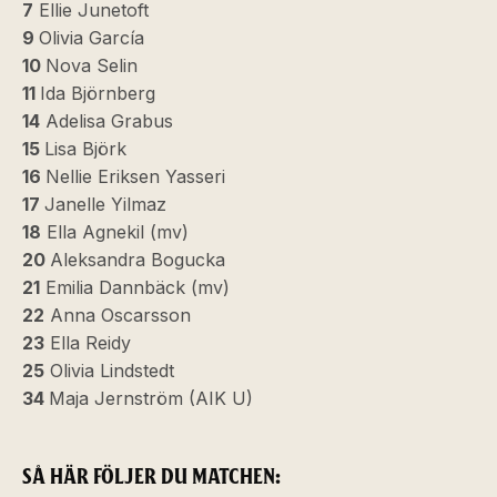
7
Ellie Junetoft
9
Olivia García
10
Nova Selin
11
Ida Björnberg
14
Adelisa Grabus
15
Lisa Björk
16
Nellie Eriksen Yasseri
17
Janelle Yilmaz
18
Ella Agnekil (mv)
20
Aleksandra Bogucka
21
Emilia Dannbäck (mv)
22
Anna Oscarsson
23
Ella Reidy
25
Olivia Lindstedt
34
Maja Jernström (AIK U)
SÅ HÄR FÖLJER DU MATCHEN: