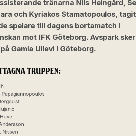
ssisterande tränarna Nils Heingård, Se
ara och Kyriakos Stamatopoulos, tagit
de spelare till dagens bortamatch i
enskan mot IFK Göteborg. Avspark sker 
på Gamla Ullevi i Göteborg.
TTAGNA TRUPPEN:
dh
os Papagiannopoulos
ergquist
ujanic
Hove
 Andersson
k Nissen