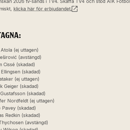
nskan 2026 tv-sänds i TV4. Skaffa TV4 och stöd AIK Fotbol
miskt,
klicka här för erbjudandet.
TAGNA:
Atola (ej uttagen)
eširović (avstängd)
m Cissé (skadad)
 Ellingsen (skadad)
ataker (ej uttagen)
k Geiger (skadad)
 Gustafsson (skadad)
fer Nordfeldt (ej uttagen)
e Pavey (skadad)
s Redkin (skadad)
Thychosen (avstängd)
y Wilson (skadad)