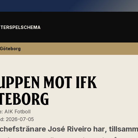
TER
SPELSCHEMA
 Göteborg
UPPEN MOT IFK
TEBORG
e:
AIK Fotboll
ad:
2026-07-05
chefstränare José Riveiro har, tillsam