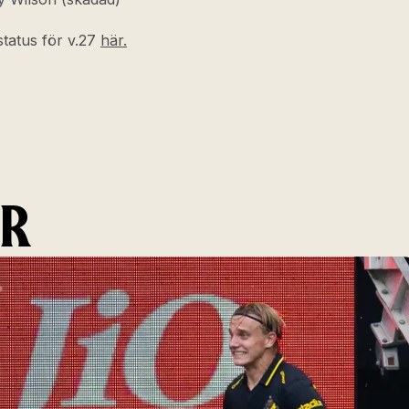
tatus för v.27
här.
ER