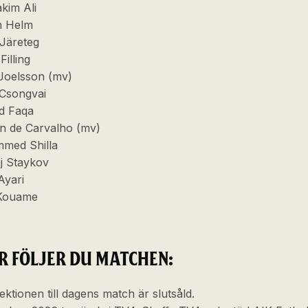
kim Ali
n Helm
 Järeteg
Filling
 Joelsson (mv)
Csongvai
d Faqa
n de Carvalho (mv)
med Shilla
aj Staykov
Ayari
Kouame
R FÖLJER DU MATCHEN:
ektionen till dagens match är slutsåld.