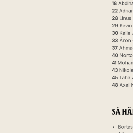
18
Abdiha
22
Adria
28
Linus
29
Kevin 
30
Kalle
33
Áron 
37
Ahma
40
Norto
41
Moham
43
Nikol
45
Taha 
48
Axel 
SÅ HÄ
Bortas