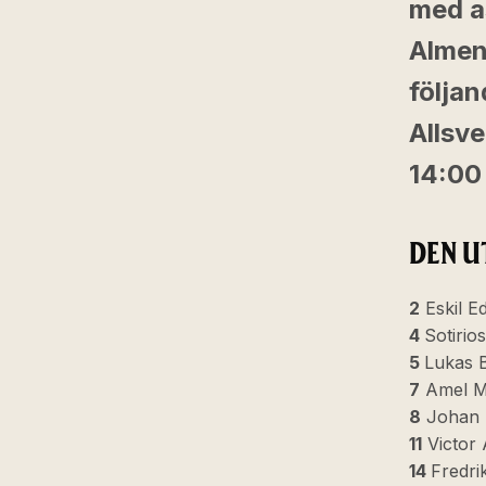
med a
Almen
följan
Allsv
14:00 
DEN U
2
Eskil E
4
Sotiri
5
Lukas B
7
Amel M
8
Johan 
11
Victor
14
Fredri