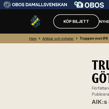
KÖP BILJETT
NYHE
Truppen mot IFK
Hem
Artiklar och nyheter
TR
GÖ
Författar
Publicer
AIK:s 