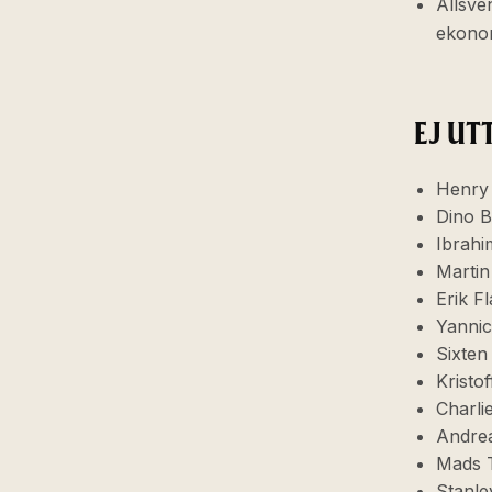
Allsve
ekono
EJ UT
Henry 
Dino B
Ibrahi
Martin
Erik Fl
Yannic
Sixten
Kristof
Charli
Andrea
Mads 
Stanle