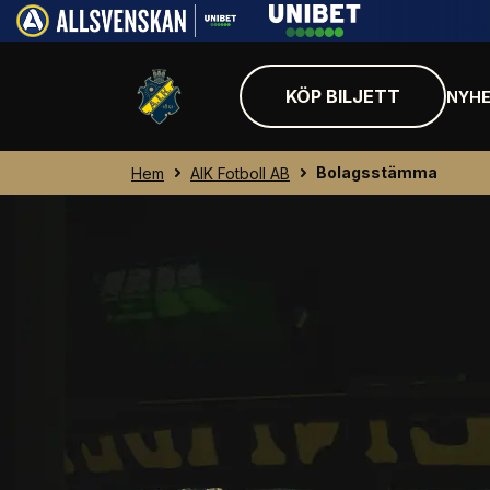
KÖP BILJETT
NYHE
Bolagsstämma
Hem
AIK Fotboll AB