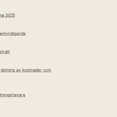
ma 2025
sbemyndigande
elrätt
fördelning av kostnader och
ttningshavare