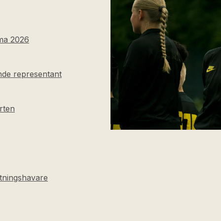
mma 2026
nde representant
rten
ttningshavare