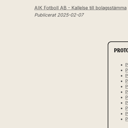
AIK Fotboll AB - Kallelse till bolagsstämma
Publicerat 2025-02-07
PROT
P
P
P
P
P
P
P
P
P
P
P